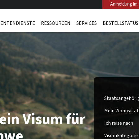
Anmeldung im 
ENTENDIENSTE
RESSOURCEN
SERVICES
BESTELLSTATUS
Staatsangehöri
Mein Wohnsitz be
ein Visum für
Ich reise nach
bwe
Visumkategorie