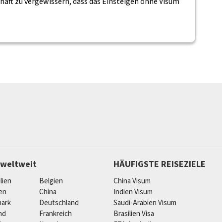
chaft zu vergewissern, dass das Einsteigen ohne Visum
 weltweit
HÄUFIGSTE REISEZIELE
lien
Belgien
China Visum
ien
China
Indien Visum
ark
Deutschland
Saudi-Arabien Visum
nd
Frankreich
Brasilien Visa