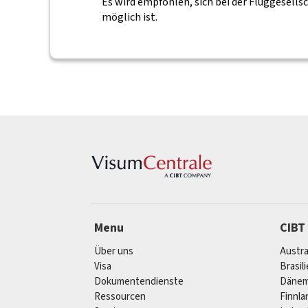
Es wird empfohlen, sich bei der Fluggesells
möglich ist.
Menu
CIBT
Über uns
Austra
Visa
Brasil
Dokumentendienste
Dänem
Ressourcen
Finnla