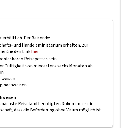
t erhältlich. Der Reisende:
afts- und Handelsministerium erhalten, zur
en Sie den Link
hier
inenlesbaren Reisepasses sein
ner Gültigkeit von mindestens sechs Monaten ab
in
chweisen
lug nachweisen
chweisen
 das nächste Reiseland benötigten Dokumente sein
lschaft, dass die Beförderung ohne Visum möglich ist