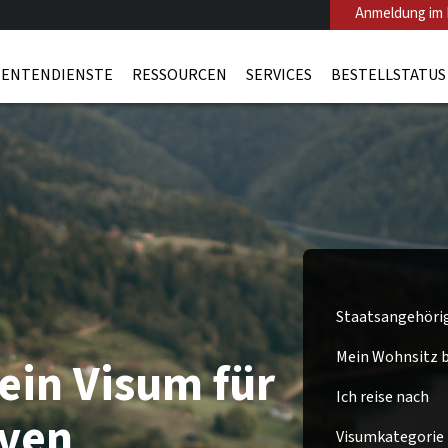
Anmeldung im 
ENTENDIENSTE
RESSOURCEN
SERVICES
BESTELLSTATUS
Staatsangehöri
Mein Wohnsitz be
ein Visum für
Ich reise nach
iven
Visumkategorie