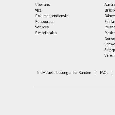
Über uns
Austra
Visa
Brasil
Dokumentendienste
Dänem
Ressourcen
Finnla
Services
Irelan
Bestellstatus
Mexic
Norw
Schw
Singa
Verein
Individuelle Lösungen für Kunden
FAQs