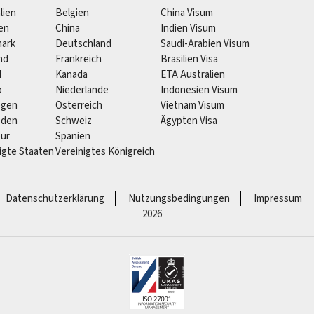
lien
Belgien
China Visum
ien
China
Indien Visum
ark
Deutschland
Saudi-Arabien Visum
nd
Frankreich
Brasilien Visa
d
Kanada
ETA Australien
o
Niederlande
Indonesien Visum
egen
Österreich
Vietnam Visum
eden
Schweiz
Ägypten Visa
pur
Spanien
igte Staaten
Vereinigtes Königreich
Datenschutzerklärung
Nutzungsbedingungen
Impressum
2026