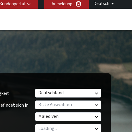
Deutsch
Kundenportal
Anmeldung
Deutschland
gkeit
Bitte Auswählen
findet sich in
Malediven