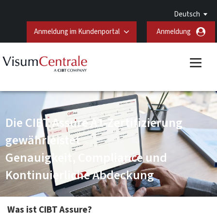
Deutsch
Anmeldung im Kundenportal
Anmeldung
Die CIBT Assure A1-Zertifizierung
gewährleistet
Genauigkeit, Compliance und
Kontinuierliche Abdeckung
Was ist CIBT Assure?