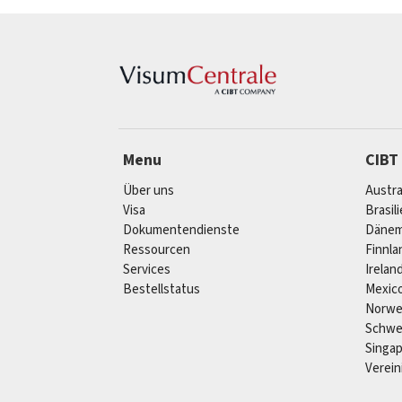
Menu
CIBT
Über uns
Austra
Visa
Brasil
Dokumentendienste
Dänem
Ressourcen
Finnla
Services
Irelan
Bestellstatus
Mexic
Norw
Schw
Singa
Verein