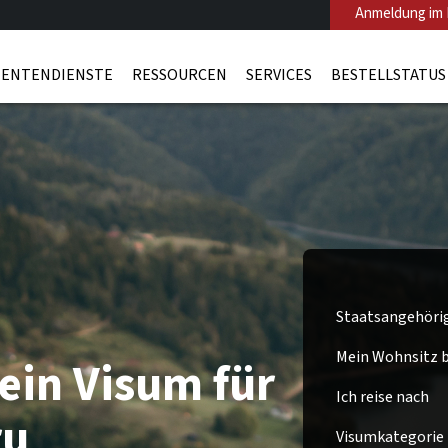
Anmeldung im 
ENTENDIENSTE
RESSOURCEN
SERVICES
BESTELLSTATUS
Staatsangehöri
Mein Wohnsitz be
ein Visum für
Ich reise nach
ru
Visumkategorie