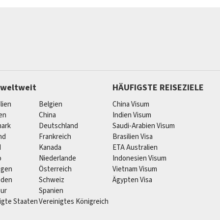
 weltweit
HÄUFIGSTE REISEZIELE
lien
Belgien
China Visum
ien
China
Indien Visum
ark
Deutschland
Saudi-Arabien Visum
nd
Frankreich
Brasilien Visa
d
Kanada
ETA Australien
o
Niederlande
Indonesien Visum
egen
Österreich
Vietnam Visum
eden
Schweiz
Ägypten Visa
pur
Spanien
igte Staaten
Vereinigtes Königreich