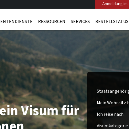
Anmeldung im 
ENTENDIENSTE
RESSOURCEN
SERVICES
BESTELLSTATUS
Staatsangehöri
Mein Wohnsitz be
ein Visum für
Ich reise nach
onen
Visumkategorie