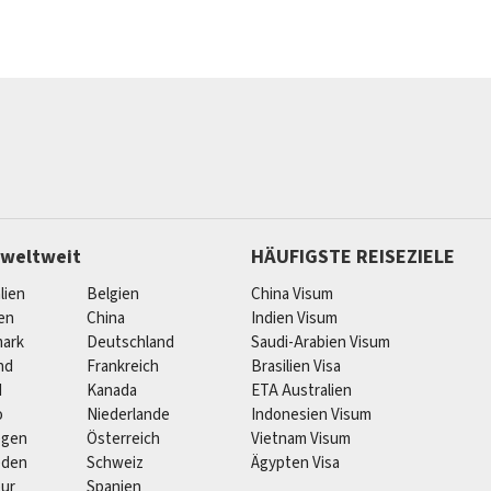
 weltweit
HÄUFIGSTE REISEZIELE
lien
Belgien
China Visum
ien
China
Indien Visum
ark
Deutschland
Saudi-Arabien Visum
nd
Frankreich
Brasilien Visa
d
Kanada
ETA Australien
o
Niederlande
Indonesien Visum
egen
Österreich
Vietnam Visum
eden
Schweiz
Ägypten Visa
pur
Spanien