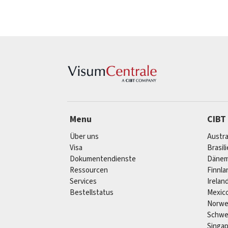
Menu
CIBT
Über uns
Austra
Visa
Brasil
Dokumentendienste
Dänem
Ressourcen
Finnla
Services
Irelan
Bestellstatus
Mexic
Norw
Schw
Singa