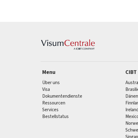
Menu
CIBT
Über uns
Austra
Visa
Brasil
Dokumentendienste
Dänem
Ressourcen
Finnla
Services
Irelan
Bestellstatus
Mexic
Norw
Schw
Singa