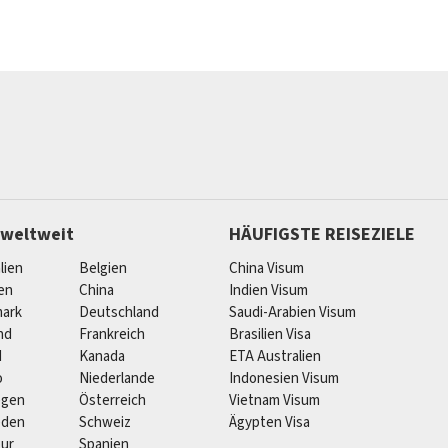
 weltweit
HÄUFIGSTE REISEZIELE
lien
Belgien
China Visum
ien
China
Indien Visum
ark
Deutschland
Saudi-Arabien Visum
nd
Frankreich
Brasilien Visa
d
Kanada
ETA Australien
o
Niederlande
Indonesien Visum
egen
Österreich
Vietnam Visum
eden
Schweiz
Ägypten Visa
pur
Spanien