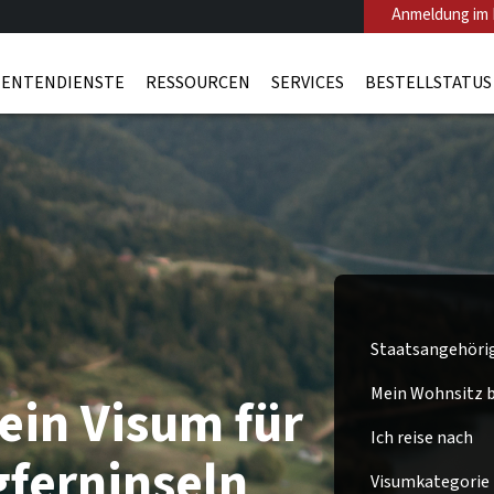
Anmeldung im 
ENTENDIENSTE
RESSOURCEN
SERVICES
BESTELLSTATUS
Staatsangehöri
Mein Wohnsitz be
ein Visum für
Ich reise nach
gferninseln
Visumkategorie