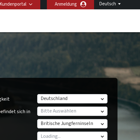
Deutsch
Kundenportal
Anmeldung
Deutschland
gkeit
Bitte Auswählen
findet sich in
Britische Jungferninseln