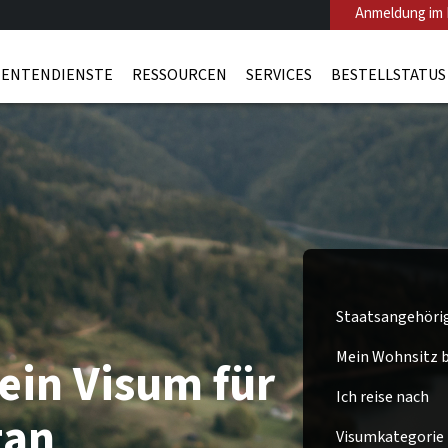
Anmeldung im 
ENTENDIENSTE
RESSOURCEN
SERVICES
BESTELLSTATUS
Staatsangehöri
Mein Wohnsitz be
ein Visum für
Ich reise nach
tan
Visumkategorie