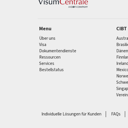
Menu
CIBT
Über uns
Austra
Visa
Brasil
Dokumentendienste
Dänem
Ressourcen
Finnla
Services
Irelan
Bestellstatus
Mexic
Norw
Schw
Singa
Verein
Individuelle Lösungen für Kunden
FAQs