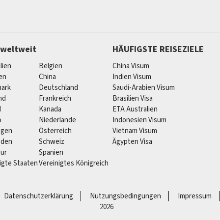
 weltweit
HÄUFIGSTE REISEZIELE
lien
Belgien
China Visum
ien
China
Indien Visum
ark
Deutschland
Saudi-Arabien Visum
nd
Frankreich
Brasilien Visa
d
Kanada
ETA Australien
o
Niederlande
Indonesien Visum
egen
Österreich
Vietnam Visum
eden
Schweiz
Ägypten Visa
pur
Spanien
igte Staaten
Vereinigtes Königreich
Datenschutzerklärung
Nutzungsbedingungen
Impressum
2026