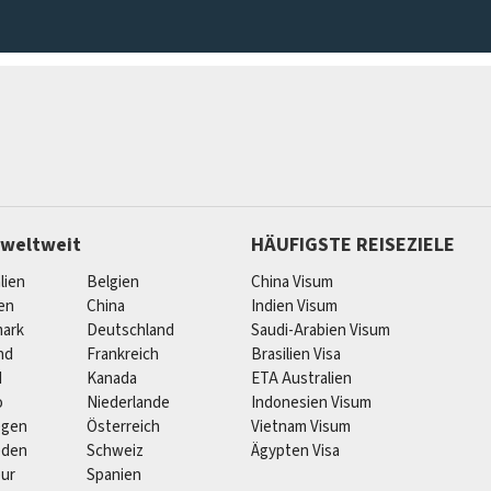
 weltweit
HÄUFIGSTE REISEZIELE
lien
Belgien
China Visum
ien
China
Indien Visum
ark
Deutschland
Saudi-Arabien Visum
nd
Frankreich
Brasilien Visa
d
Kanada
ETA Australien
o
Niederlande
Indonesien Visum
egen
Österreich
Vietnam Visum
eden
Schweiz
Ägypten Visa
pur
Spanien