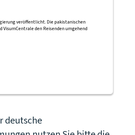
ierung veröffentlicht. Die pakistanischen
wird VisumCentrale den Reisenden umgehend
ür deutsche
mungen nutzen Sie bitte die