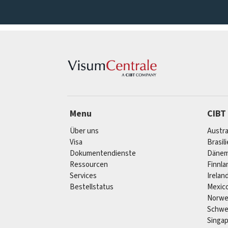
Menu
CIBT
Über uns
Austra
Visa
Brasil
Dokumentendienste
Dänem
Ressourcen
Finnla
Services
Irelan
Bestellstatus
Mexic
Norw
Schw
Singa