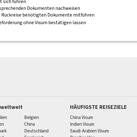
t sich führen
ntsprechenden Dokumenten nachweisen
 und Rückreise benötigten Dokumente mitführen
 Beförderung ohne Visum bestätigen lassen
 weltweit
HÄUFIGSTE REISEZIELE
lien
Belgien
China Visum
ien
China
Indien Visum
ark
Deutschland
Saudi-Arabien Visum