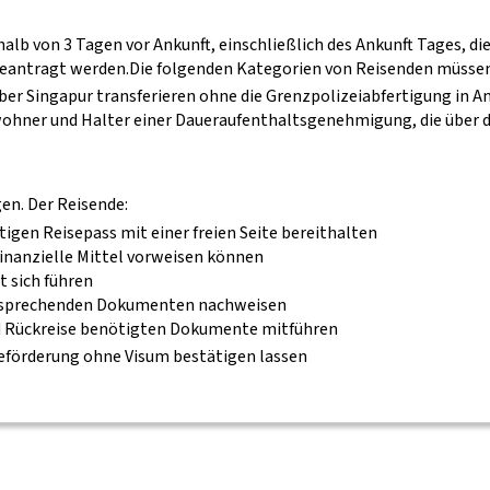
lb von 3 Tagen vor Ankunft, einschließlich des Ankunft Tages, die
eantragt werden.
Die folgenden Kategorien von Reisenden müssen 
 über Singapur transferieren ohne die Grenzpolizeiabfertigung in
wohner und Halter einer Daueraufenthaltsgenehmigung, die über d
gen. Der Reisende:
tigen Reisepass mit einer freien Seite bereithalten
inanzielle Mittel vorweisen können
t sich führen
ntsprechenden Dokumenten nachweisen
 und Rückreise benötigten Dokumente mitführen
 Beförderung ohne Visum bestätigen lassen