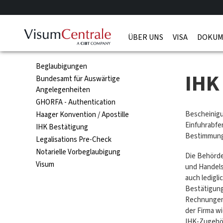
ÜBER UNS
VISA
DOKUM
Beglaubigungen
IHK
Bundesamt für Auswärtige
Angelegenheiten
GHORFA - Authentication
Bescheinigu
Haager Konvention / Apostille
Einfuhrabfe
IHK Bestätigung
Bestimmung
Legalisations Pre-Check
Notarielle Vorbeglaubigung
Die Behörde
Visum
und Handels
auch ledigl
Bestätigung
Rechnungen, 
der Firma w
IHK-Zugehör