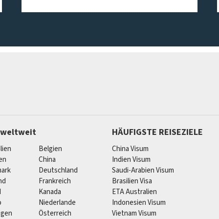
 weltweit
HÄUFIGSTE REISEZIELE
lien
Belgien
China Visum
ien
China
Indien Visum
ark
Deutschland
Saudi-Arabien Visum
nd
Frankreich
Brasilien Visa
d
Kanada
ETA Australien
o
Niederlande
Indonesien Visum
egen
Österreich
Vietnam Visum