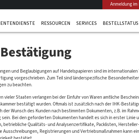
Anmeldung im 
ENTENDIENSTE
RESSOURCEN
SERVICES
BESTELLSTATUS
 Bestätigung
ngen und Beglaubigungen auf Handelspapieren sind im internationalen
rtigung vorgeschrieben. Zum Teil sind länderspezifische Besonderheiten
en zu beachten.
n vieler Staaten verlangen bei der Einfuhr von Waren amtliche Beschein
kammer bestätigt wurden. Oftmals ist zusätzlich nach der IHK-Bestätig
ich der Wunsch des Kunden nach bestimmten Dokumenten, z.B. im Rahmen
 sein. Bei den geforderten Dokumenten handelt es sich in erster Linie
betriebliche Qualitäts- und Analysenzertifikate, Packlisten, Hersteller-
ie Ausschreibungen, Registrierungen und Vertriebsmaßnahmen kann ein
igkeit bestätigt.