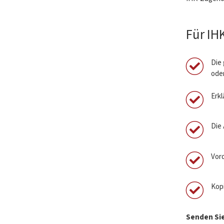
Für IH
Die
ode
Erk
Die
Vor
Kopi
Senden Sie