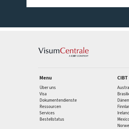
Menu
CIBT
Über uns
Austra
Visa
Brasil
Dokumentendienste
Dänem
Ressourcen
Finnla
Services
Irelan
Bestellstatus
Mexic
Norw