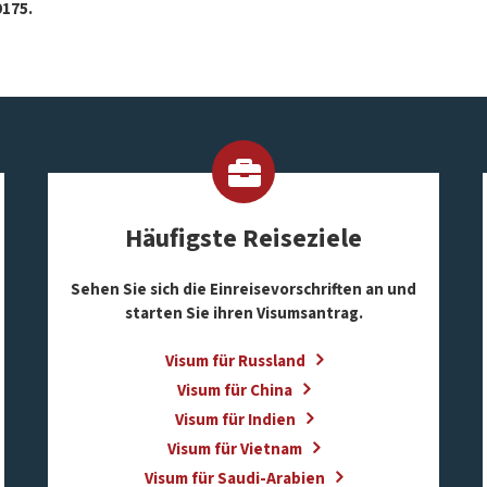
175.
Häufigste Reiseziele
Sehen Sie sich die Einreisevorschriften an und
starten Sie ihren Visumsantrag.
Visum für Russland
Visum für China
Visum für Indien
Visum für Vietnam
Visum für Saudi-Arabien